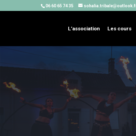
06 60 65 74 35
sohalia.tribale@outlook.f
L’association
Les cours