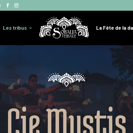
r
Les tribus
La Fête de la d
Cie Mystis